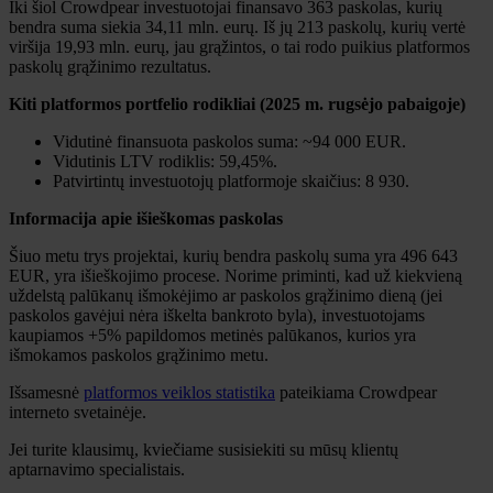
Iki šiol Crowdpear investuotojai finansavo 363 paskolas, kurių
bendra suma siekia 34,11 mln. eurų. Iš jų 213 paskolų, kurių vertė
viršija 19,93 mln. eurų, jau grąžintos, o tai rodo puikius platformos
paskolų grąžinimo rezultatus.
Kiti platformos portfelio rodikliai (2025 m. rugsėjo pabaigoje)
Vidutinė finansuota paskolos suma: ~94 000 EUR.
Vidutinis LTV rodiklis: 59,45%.
Patvirtintų investuotojų platformoje skaičius: 8 930.
Informacija apie išieškomas paskolas
Šiuo metu trys projektai, kurių bendra paskolų suma yra 496 643
EUR, yra išieškojimo procese. Norime priminti, kad už kiekvieną
uždelstą palūkanų išmokėjimo ar paskolos grąžinimo dieną (jei
paskolos gavėjui nėra iškelta bankroto byla), investuotojams
kaupiamos +5% papildomos metinės palūkanos, kurios yra
išmokamos paskolos grąžinimo metu.
Išsamesnė
platformos veiklos statistika
pateikiama Crowdpear
interneto svetainėje.
Jei turite klausimų, kviečiame susisiekiti su mūsų klientų
aptarnavimo specialistais.