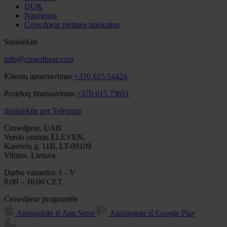
DUK
Naujienos
Crowdpear metinės ataskaitos
Susisiekite
info@crowdpear.com
Klientų aptarnavimas
+370 615 54424
Projektų finansavimas
+370 615 73611
Susisiekite per Telegram
Crowdpear, UAB
Verslo centras ELEVEN,
Kareivių g. 11B, LT-09109
Vilnius, Lietuva
Darbo valandos: I – V
8:00 – 16:00 CET
Crowdpear programėlė
Atsisiųskite iš App Store
Atsisiųskite iš Google Play