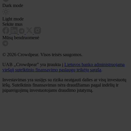
Dark mode
Light mode
Sekite mus
Mūsų bendruomenė
© 2026 Crowdpear. Visos teisės saugomos.
UAB ,,Crowdpear” yra įtraukta į
Lietuvos banko administruojamą
viešąjį sutelktinio finansavimo paslaugų teikėjų sąrašą
.
Investavimas yra susijęs su rizika neatgauti dalies ar visų investuotų
lėšų. Sutelktinis finansavimas nėra draudžiamas pagal indėlių ir
įsipareigojimų investuotojams draudimo įstatymą.