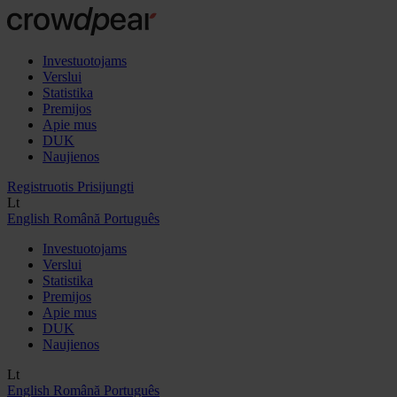
Investuotojams
Verslui
Statistika
Premijos
Apie mus
DUK
Naujienos
Registruotis
Prisijungti
Lt
English
Română
Português
Investuotojams
Verslui
Statistika
Premijos
Apie mus
DUK
Naujienos
Lt
English
Română
Português