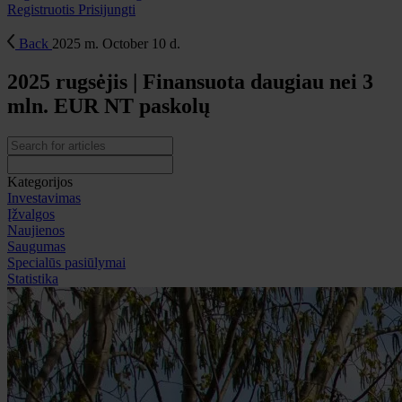
Registruotis
Prisijungti
Back
2025 m. October 10 d.
2025 rugsėjis | Finansuota daugiau nei 3
mln. EUR NT paskolų
Kategorijos
Investavimas
Įžvalgos
Naujienos
Saugumas
Specialūs pasiūlymai
Statistika