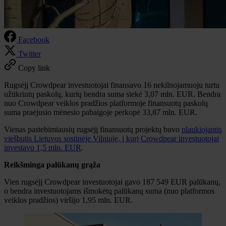
Facebook
Twitter
Copy link
Rugsėjį Crowdpear investuotojai finansavo 16 nekilnojamuoju turtu
užtikrintų paskolų, kurių bendra suma siekė 3,07 mln. EUR. Bendra
nuo Crowdpear veiklos pradžios platformoje finansuotų paskolų
suma praėjusio mėnesio pabaigoje perkopė 33,87 mln. EUR.
Vienas pastebimiausių rugsėjį finansuotų projektų buvo
plaukiojantis
viešbutis Lietuvos sostinėje Vilniuje, į kurį Crowdpear investuotojai
investavo 1,5 mln. EUR
.
Reikšminga palūkanų grąža
Vien rugsėjį Crowdpear investuotojai gavo 187 549 EUR palūkanų,
o bendra investuotojams išmokėtų palūkanų suma (nuo platformos
veiklos pradžios) viršijo 1,95 mln. EUR.