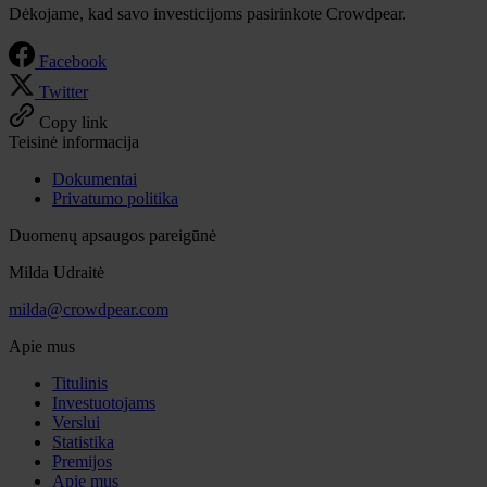
Dėkojame, kad savo investicijoms pasirinkote Crowdpear.
Facebook
Twitter
Copy link
Teisinė informacija
Dokumentai
Privatumo politika
Duomenų apsaugos pareigūnė
Milda Udraitė
milda@crowdpear.com
Apie mus
Titulinis
Investuotojams
Verslui
Statistika
Premijos
Apie mus