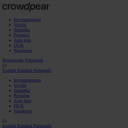
Investuotojams
Verslui
Statistika
Premijos
Apie mus
DUK
Naujienos
Registruotis
Prisijungti
Lt
English
Română
Português
Investuotojams
Verslui
Statistika
Premijos
Apie mus
DUK
Naujienos
Lt
English
Română
Português