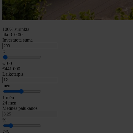
100% surinkta
liko € 0.00
Investuota suma
€
€100
€441 000
Laikotarpis
mėn
1 mėn
24 mėn
Metinės palūkanos
%
7%