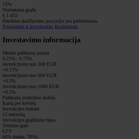
15%
Numatoma grąža
€
1 455
Pateiktas skaičiavimo pavyzdys yra preliminarus.
Prisijunkite ir investuokite
Registruotis
Investavimo informacija
Metinė palūkanų norma
8.25% - 9.75%
investicijoms nuo 300 EUR
+0.15%
investicijoms nuo 600 EUR
+0.3%
investicijoms nuo 1000 EUR
+0.5%
Palūkanų mokėjimo dažnis
Kartą per ketvirtį
Investicijos trukmė
12 mėnesių
Investicijos grąžinimo tipas
Termino gale
LTV
60% (maks. 70%)