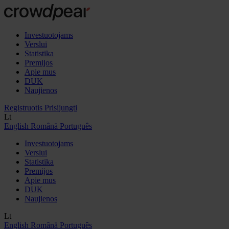
Investuotojams
Verslui
Statistika
Premijos
Apie mus
DUK
Naujienos
Registruotis
Prisijungti
Lt
English
Română
Português
Investuotojams
Verslui
Statistika
Premijos
Apie mus
DUK
Naujienos
Lt
English
Română
Português