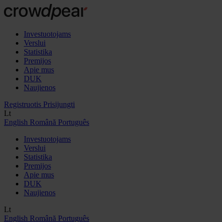
Investuotojams
Verslui
Statistika
Premijos
Apie mus
DUK
Naujienos
Registruotis
Prisijungti
Lt
English
Română
Português
Investuotojams
Verslui
Statistika
Premijos
Apie mus
DUK
Naujienos
Lt
English
Română
Português