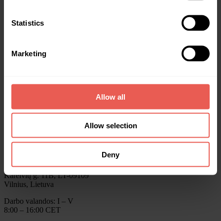
Verslui
Statistika
Premijos
Statistics
Apie mus
DUK
Naujienos
Marketing
Crowdpear metinės ataskaitos
Susisiekite
info@crowdpear.com
Allow all
Klientų aptarnavimas
+370 615 54424
Projektų finansavimas
+370 615 73611
Allow selection
Susisiekite per Telegram
Deny
Crowdpear, UAB
Verslo centras ELEVEN,
Kareivių g. 11B, LT-09109
Vilnius, Lietuva
Darbo valandos: I – V
8:00 – 16:00 CET