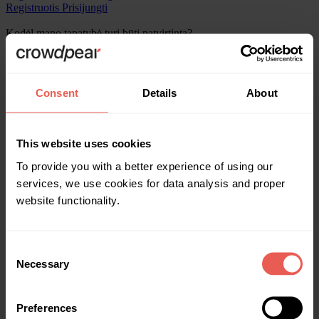
Registruotis
Prisijungti
Kodėl mano tapatybė turi būti patvirtinta?
Mes turime laikytis galiojančių nacionalinių ir ES įstatymų bei
reikalavimų, kurie taikomi su finansinėmis paslaugomis susijusioms
Consent
Details
About
įmonėms, siekdami užtikrinti saugią investavimo aplinką ir užkirsti
kelią finansiniams nusikaltimams.
Teisinė informacija
This website uses cookies
Dokumentai
To provide you with a better experience of using our
Privatumo politika
services, we use cookies for data analysis and proper
website functionality.
Duomenų apsaugos pareigūnė
Milda Udraitė
Consent
milda@crowdpear.com
Necessary
Selection
Apie mus
Titulinis
Preferences
Investuotojams