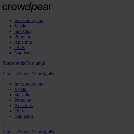
Investuotojams
Verslui
Statistika
Premijos
Apie mus
DUK
Naujienos
Registruotis
Prisijungti
Lt
English
Română
Português
Investuotojams
Verslui
Statistika
Premijos
Apie mus
DUK
Naujienos
Lt
English
Română
Português