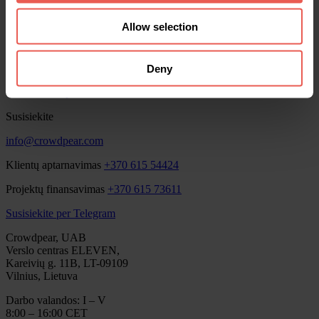
Investuotojams
Verslui
Allow selection
Statistika
Premijos
Apie mus
DUK
Deny
Naujienos
Crowdpear metinės ataskaitos
Susisiekite
info@crowdpear.com
Klientų aptarnavimas
+370 615 54424
Projektų finansavimas
+370 615 73611
Susisiekite per Telegram
Crowdpear, UAB
Verslo centras ELEVEN,
Kareivių g. 11B, LT-09109
Vilnius, Lietuva
Darbo valandos: I – V
8:00 – 16:00 CET